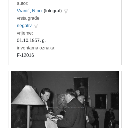
autor:
Vranić, Nino
(fotograf)
vrsta građe:
negativ
vrijeme:
01.10.1957. g.
inventarna oznaka:
F-12016