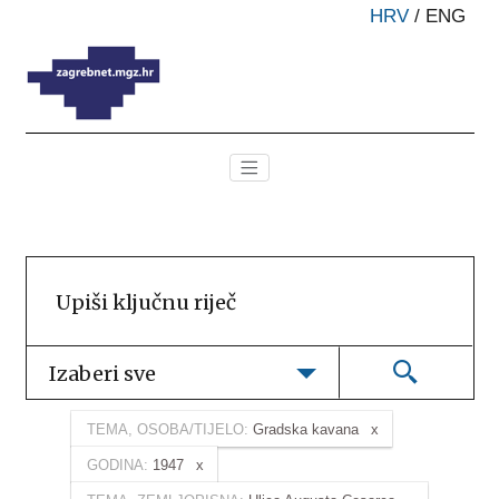
HRV
/
ENG
Izaberi sve
TEMA, OSOBA/TIJELO:
Gradska kavana
GODINA:
1947