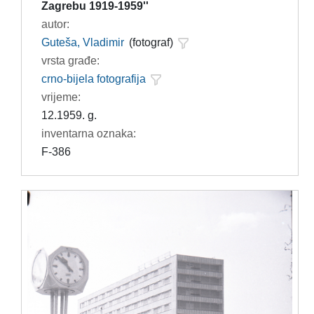
Zagrebu 1919-1959''
autor:
Guteša, Vladimir
(fotograf)
vrsta građe:
crno-bijela fotografija
vrijeme:
12.1959. g.
inventarna oznaka:
F-386