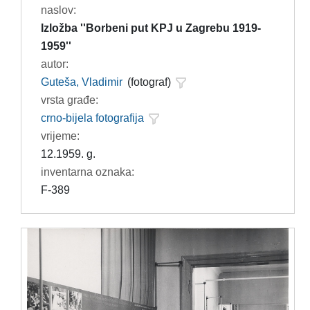
naslov:
Izložba ''Borbeni put KPJ u Zagrebu 1919-
1959''
autor:
Guteša, Vladimir
(fotograf)
vrsta građe:
crno-bijela fotografija
vrijeme:
12.1959. g.
inventarna oznaka:
F-389