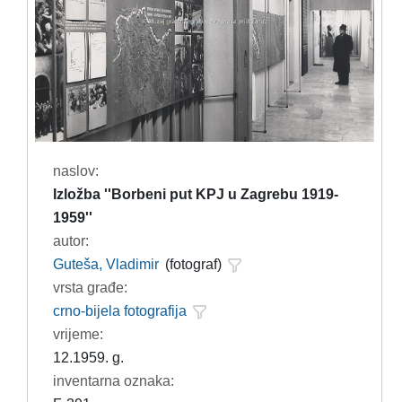
naslov:
Izložba ''Borbeni put KPJ u Zagrebu 1919-
1959''
autor:
Guteša, Vladimir
(fotograf)
vrsta građe:
crno-bijela fotografija
vrijeme:
12.1959. g.
inventarna oznaka: