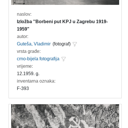
naslov:
Izložba ''Borbeni put KPJ u Zagrebu 1919-
1959"
autor:
Guteša, Vladimir
(fotograf)
vrsta građe:
crno-bijela fotografija
vrijeme:
12.1959. g.
inventarna oznaka:
F-393