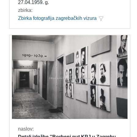
27.04.1959. g.
zbirka:
Zbirka fotografija zagrebačkih vizura
naslov:
Detalj izložbe ''Borbeni put KPJ u Zagrebu