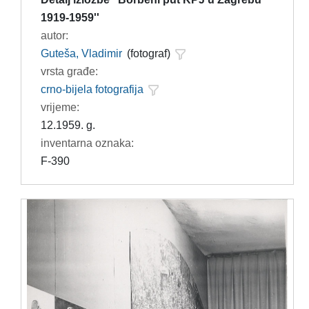
1919-1959''
autor:
Guteša, Vladimir
(fotograf)
vrsta građe:
crno-bijela fotografija
vrijeme:
12.1959. g.
inventarna oznaka:
F-390