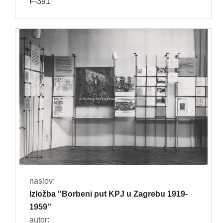
F-391
naslov:
Izložba ''Borbeni put KPJ u Zagrebu 1919-
1959''
autor: