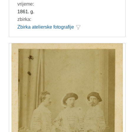
vrijeme:
1861. g.
zbirka:
Zbirka atelierske fotografije