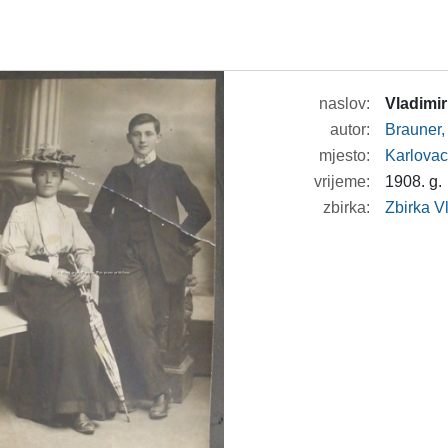
naslov:
Vladimi
autor:
Brauner,
mjesto:
Karlova
vrijeme:
1908. g.
zbirka:
Zbirka V