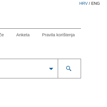
HRV
/
ENG
če
Anketa
Pravila korištenja