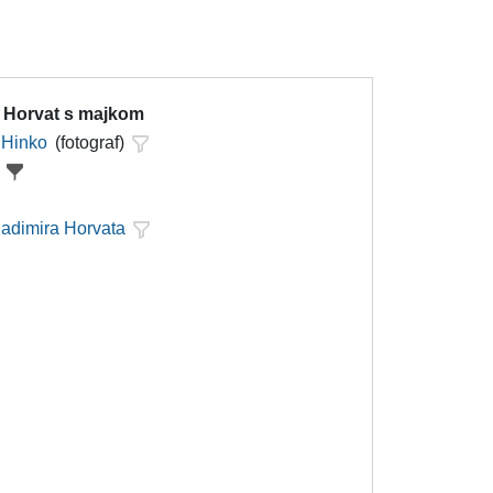
r Horvat s majkom
 Hinko
(fotograf)
c
ladimira Horvata