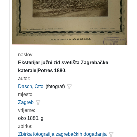
naslov:
Eksterijer južni zid svetišta Zagrebačke
katerale|Potres 1880.
autor:
Dasch, Otto
(fotograf)
mjesto:
Zagreb
vrijeme:
oko 1880. g.
zbirka:
Zbirka fotografija zagrebačkih događanja