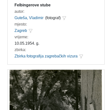
Felbingerove stube
autor:
Guteša, Vladimir
(fotograf)
mjesto:
Zagreb
vrijeme:
10.05.1954. g.
zbirka:
Zbirka fotografija zagrebačkih vizura