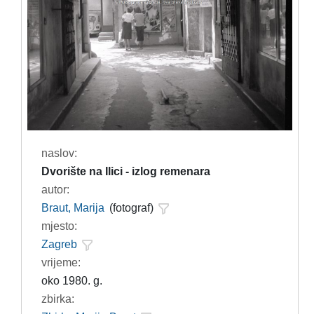
naslov:
Dvorište na Ilici - izlog remenara
autor:
Braut, Marija
(fotograf)
mjesto:
Zagreb
vrijeme:
oko 1980. g.
zbirka: