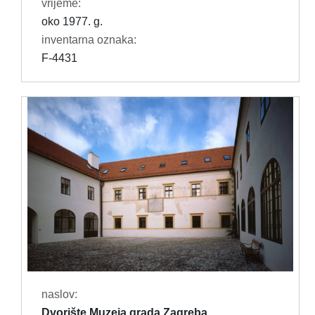
vrijeme:
oko 1977. g.
inventarna oznaka:
F-4431
naslov:
Dvorište Muzeja grada Zagreba