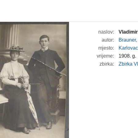
naslov:
Vladimi
autor:
Brauner,
mjesto:
Karlova
vrijeme:
1908. g.
zbirka:
Zbirka V