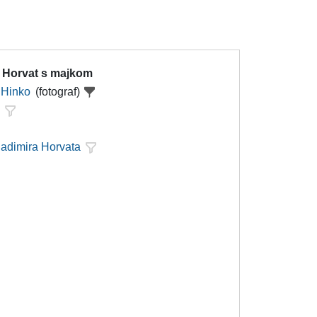
r Horvat s majkom
 Hinko
(fotograf)
c
ladimira Horvata