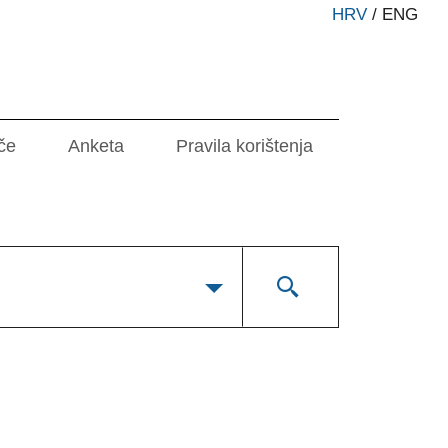
HRV
/
ENG
če
Anketa
Pravila korištenja