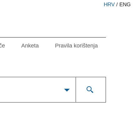
HRV
/
ENG
če
Anketa
Pravila korištenja