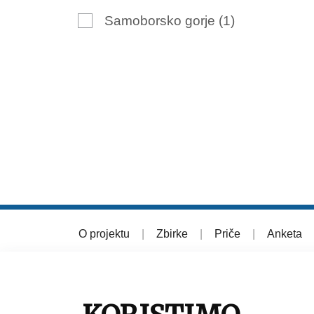
Samoborsko gorje
(1)
O projektu
|
Zbirke
|
Priče
|
Anketa
© 2026 Muzej grada Zagreba