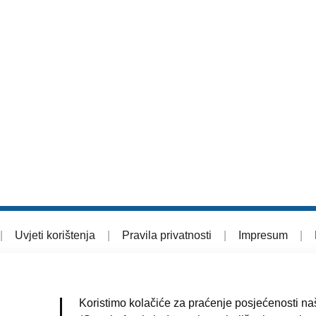
|
Uvjeti korištenja
|
Pravila privatnosti
|
Impresum
|
Koristimo kolačiće za praćenje posjećenosti naš