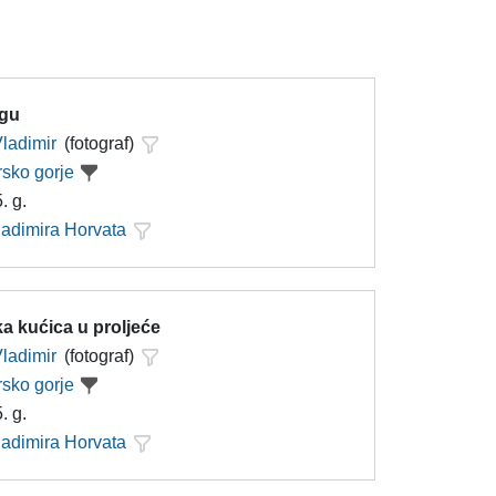
egu
Vladimir
(fotograf)
sko gorje
. g.
ladimira Horvata
a kućica u proljeće
Vladimir
(fotograf)
sko gorje
. g.
ladimira Horvata