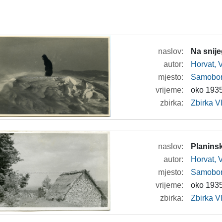
naslov:
Na snij
autor:
Horvat, 
mjesto:
Samobor
vrijeme:
oko 1935
zbirka:
Zbirka V
naslov:
Planinsk
autor:
Horvat, 
mjesto:
Samobor
vrijeme:
oko 1935
zbirka:
Zbirka V