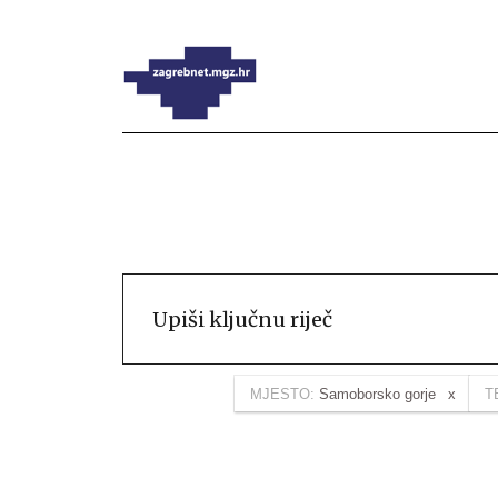
MJESTO:
Samoborsko gorje
T