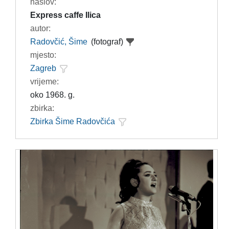
naslov:
Express caffe Ilica
autor:
Radovčić, Šime
(fotograf)
mjesto:
Zagreb
vrijeme:
oko 1968. g.
zbirka:
Zbirka Šime Radovčića