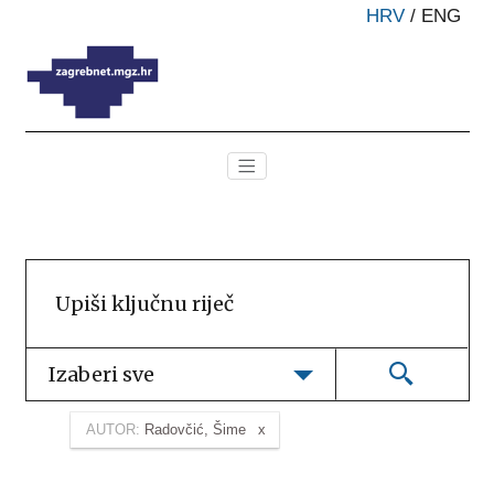
HRV
/
ENG
Izaberi sve
AUTOR:
Radovčić, Šime