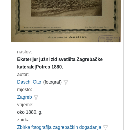
naslov:
Eksterijer južni zid svetišta Zagrebačke
katerale|Potres 1880.
autor:
Dasch, Otto
(fotograf)
mjesto:
Zagreb
vrijeme:
oko 1880. g.
zbirka:
Zbirka fotografija zagrebačkih događanja