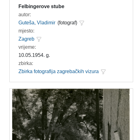
Felbingerove stube
autor:
Guteša, Vladimir
(fotograf)
mjesto:
Zagreb
vrijeme:
10.05.1954. g.
zbirka:
Zbirka fotografija zagrebačkih vizura