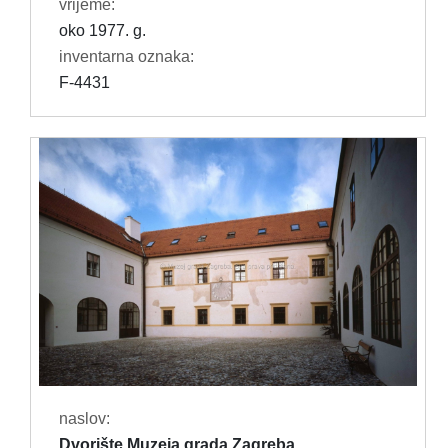
vrijeme:
oko 1977. g.
inventarna oznaka:
F-4431
naslov:
Dvorište Muzeja grada Zagreba