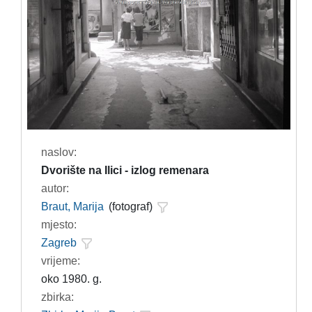
naslov:
Dvorište na Ilici - izlog remenara
autor:
Braut, Marija
(fotograf)
mjesto:
Zagreb
vrijeme:
oko 1980. g.
zbirka: