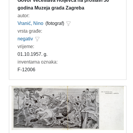
Govor Većeslava Holjevca na proslavi 50
godina Muzeja grada Zagreba
autor:
Vranić, Nino
(fotograf)
vrsta građe:
negativ
vrijeme:
01.10.1957. g.
inventarna oznaka:
F-12006