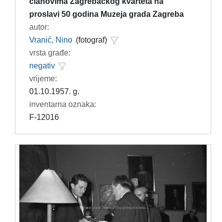
članovima Zagrebačkog kvarteta na
proslavi 50 godina Muzeja grada Zagreba
autor:
Vranić, Nino
(fotograf)
vrsta građe:
negativ
vrijeme:
01.10.1957. g.
inventarna oznaka:
F-12016