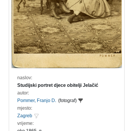
naslov:
Studijski portret djece obitelji Jelačić
autor:
Pommer, Franjo D.
(fotograf)
mjesto:
Zagreb
vrijeme:
oko 1865. g.