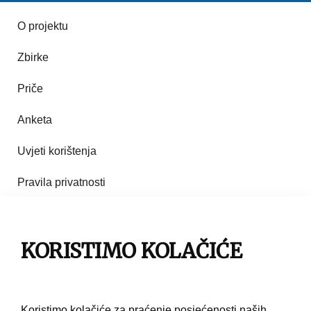
O projektu
Zbirke
Priče
Anketa
Uvjeti korištenja
Pravila privatnosti
Impresum
KORISTIMO KOLAČIĆE
Pravila korištenja
Kontakt
Koristimo kolačiće za praćenje posjećenosti naših