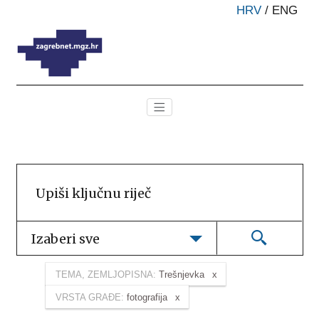
HRV
/
ENG
Izaberi sve
TEMA, ZEMLJOPISNA:
Trešnjevka
VRSTA GRAĐE:
fotografija