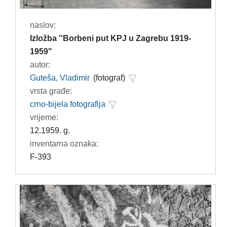
naslov:
Izložba ''Borbeni put KPJ u Zagrebu 1919-
1959"
autor:
Guteša, Vladimir
(fotograf)
vrsta građe:
crno-bijela fotografija
vrijeme:
12.1959. g.
inventarna oznaka:
F-393