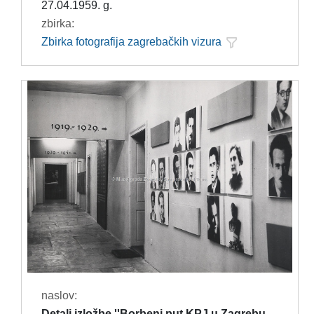
27.04.1959. g.
zbirka:
Zbirka fotografija zagrebačkih vizura
naslov:
Detalj izložbe ''Borbeni put KPJ u Zagrebu