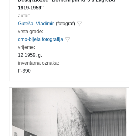
1919-1959''
autor:
Guteša, Vladimir
(fotograf)
vrsta građe:
crno-bijela fotografija
vrijeme:
12.1959. g.
inventarna oznaka:
F-390