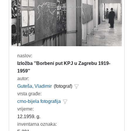
naslov:
Izložba ''Borbeni put KPJ u Zagrebu 1919-
1959''
autor:
Guteša, Vladimir
(fotograf)
vrsta građe:
crno-bijela fotografija
vrijeme:
12.1959. g.
inventarna oznaka: