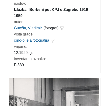
naslov:
Izložba ''Borbeni put KPJ u Zagrebu 1919-
1959''
autor:
Guteša, Vladimir
(fotograf)
vrsta građe:
crno-bijela fotografija
vrijeme:
12.1959. g.
inventarna oznaka:
F-389