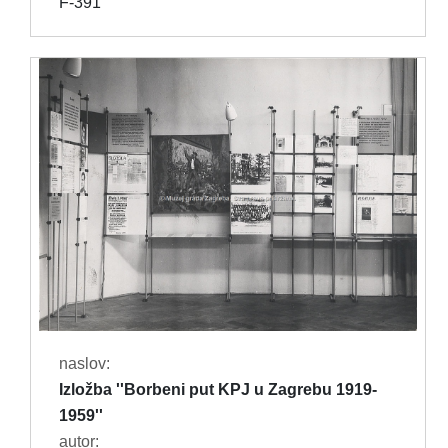
F-391
naslov:
Izložba ''Borbeni put KPJ u Zagrebu 1919-
1959''
autor: