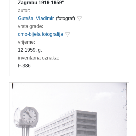
Zagrebu 1919-1959''
autor:
Guteša, Vladimir
(fotograf)
vrsta građe:
crno-bijela fotografija
vrijeme:
12.1959. g.
inventarna oznaka:
F-386