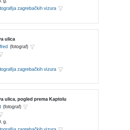
. g.
tografija zagrebačkih vizura
a ulica
lfred
(fotograf)
tografija zagrebačkih vizura
a ulica, pogled prema Kaptolu
t
(fotograf)
. g.
tografija zagrebačkih vizura