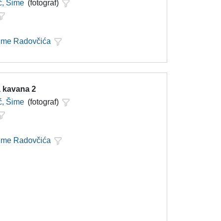
ć, Šime
(fotograf)
Šime Radovčića
 kavana 2
ć, Šime
(fotograf)
Šime Radovčića