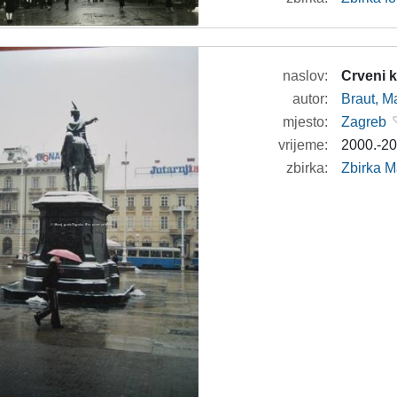
naslov:
Crveni 
autor:
Braut, Ma
mjesto:
Zagreb
vrijeme:
2000.-20
zbirka:
Zbirka M