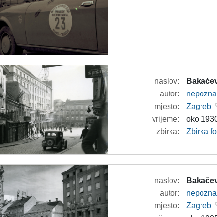
naslov:
Bakačev
autor:
nepozna
mjesto:
Zagreb
vrijeme:
oko 1930
zbirka:
Zbirka fo
naslov:
Bakačev
autor:
nepozna
mjesto:
Zagreb