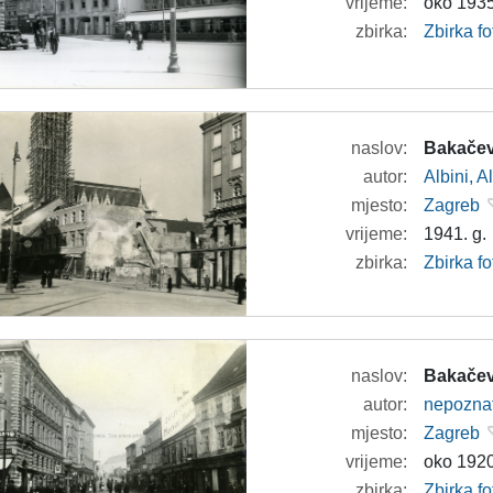
vrijeme:
oko 1935
zbirka:
Zbirka fo
naslov:
Bakačev
autor:
Albini, A
mjesto:
Zagreb
vrijeme:
1941. g.
zbirka:
Zbirka fo
naslov:
Bakačev
autor:
nepozna
mjesto:
Zagreb
vrijeme:
oko 1920
zbirka:
Zbirka fo