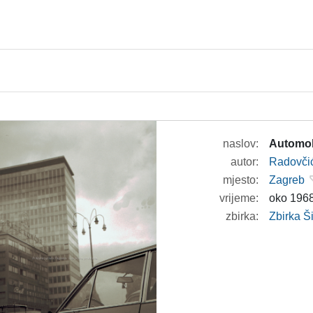
naslov:
Automob
autor:
Radovči
mjesto:
Zagreb
vrijeme:
oko 1968
zbirka:
Zbirka 