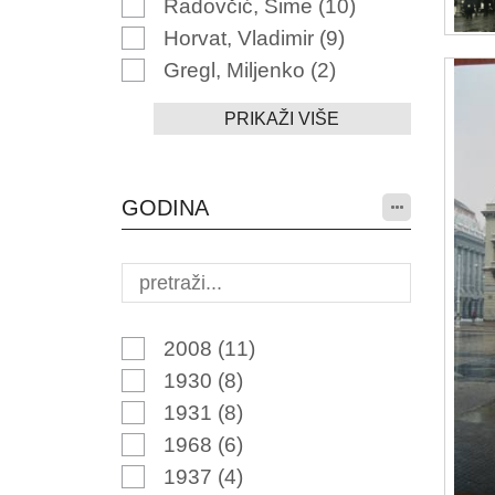
Radovčić, Šime
(10)
Horvat, Vladimir
(9)
Gregl, Miljenko
(2)
PRIKAŽI VIŠE
GODINA
2008
(11)
1930
(8)
1931
(8)
1968
(6)
1937
(4)