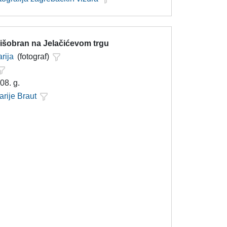
kišobran na Jelačićevom trgu
rija
(fotograf)
08. g.
arije Braut