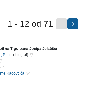
1 - 12 od 71
il na Trgu bana Josipa Jelačića
ć, Šime
(fotograf)
. g.
Šime Radovčića