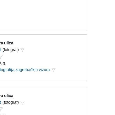
a ulica
t
(fotograf)
. g.
tografija zagrebačkih vizura
a ulica
t
(fotograf)