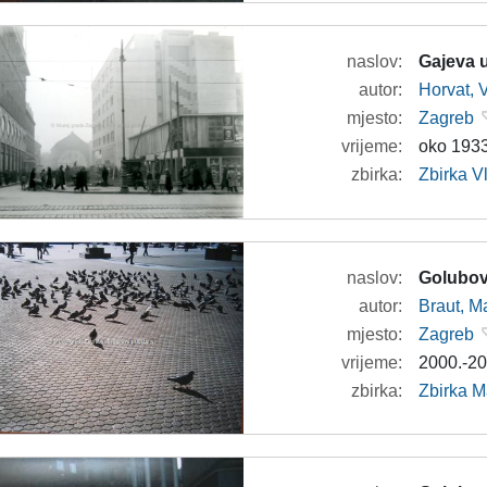
naslov:
Gajeva u
autor:
Horvat, 
mjesto:
Zagreb
vrijeme:
oko 1933
zbirka:
Zbirka V
naslov:
Golubovi
autor:
Braut, Ma
mjesto:
Zagreb
vrijeme:
2000.-20
zbirka:
Zbirka M