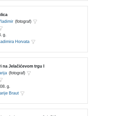
lica
Vladimir
(fotograf)
. g.
ladimira Horvata
 na Jelačićevom trgu I
rija
(fotograf)
08. g.
arije Braut