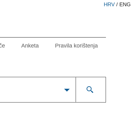
HRV
/
ENG
če
Anketa
Pravila korištenja