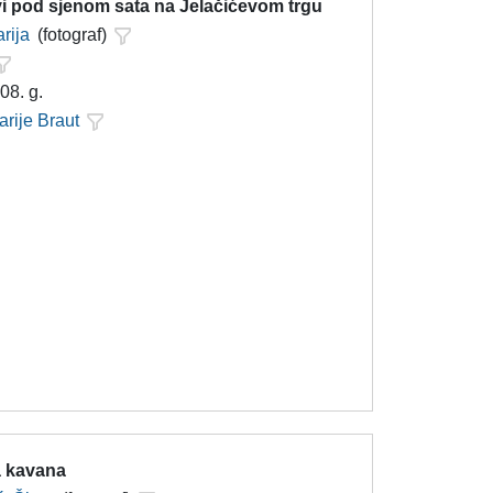
i pod sjenom sata na Jelačićevom trgu
rija
(fotograf)
08. g.
arije Braut
 kavana