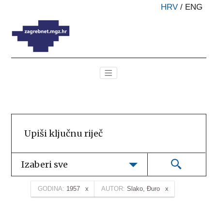
HRV
/
ENG
Izaberi sve
GODINA:
1957
AUTOR:
Slako, Đuro