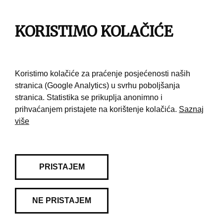
Impresum
Pravila korištenja
KORISTIMO KOLAČIĆE
Kontakt
Koristimo kolačiće za praćenje posjećenosti naših
stranica (Google Analytics) u svrhu poboljšanja
stranica. Statistika se prikuplja anonimno i
prihvaćanjem pristajete na korištenje kolačića.
Saznaj
više
PRISTAJEM
NE PRISTAJEM
© 2026 Muzej grada Zagreba