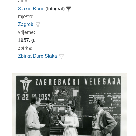
autor:
Slako, Đuro
(fotograf)
mjesto:
Zagreb
vrijeme:
1957. g.
zbirka:
Zbirka Đure Slaka