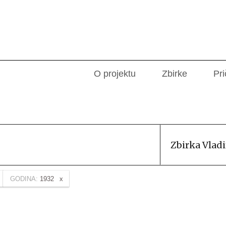
O projektu
Zbirke
Pri
Zbirka Vlad
GODINA:
1932