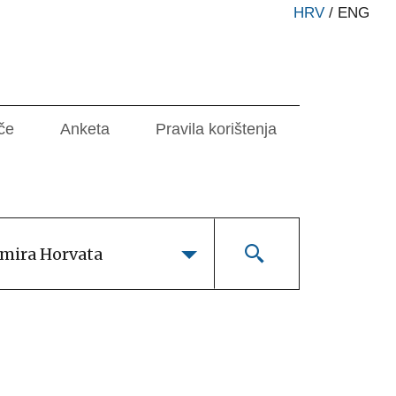
HRV
/
ENG
če
Anketa
Pravila korištenja
imira Horvata