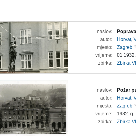
naslov:
Poprava
autor:
Horvat, 
mjesto:
Zagreb
vrijeme:
01.1932.
zbirka:
Zbirka V
naslov:
Požar pa
autor:
Horvat, 
mjesto:
Zagreb
vrijeme:
1932. g.
zbirka:
Zbirka V