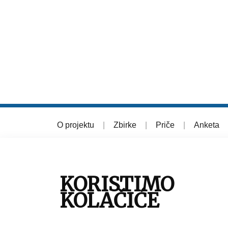
O projektu
|
Zbirke
|
Priče
|
Anketa
© 2026 Muzej grada Zagreba
KORISTIMO
KOLAČIĆE