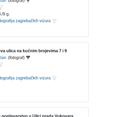
ilan
(fotograf)
./9 g.
tografija zagrebačkih vizura
a ulica na kućnim brojevima 7 i 9
ilan
(fotograf)
tografija zagrebačkih vizura
 poglavarstvo u Ulici grada Vukovara