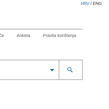
HRV
/
ENG
če
Anketa
Pravila korištenja