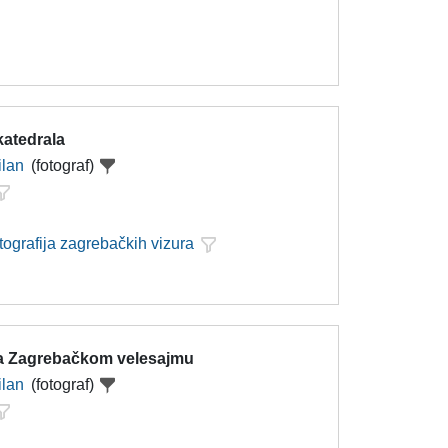
katedrala
ilan
(fotograf)
tografija zagrebačkih vizura
a Zagrebačkom velesajmu
ilan
(fotograf)