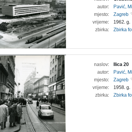
autor:
Pavić, M
mjesto:
Zagreb
vrijeme:
1962. g.
zbirka:
Zbirka fo
naslov:
Ilica 20
autor:
Pavić, M
mjesto:
Zagreb
vrijeme:
1958. g.
zbirka:
Zbirka fo