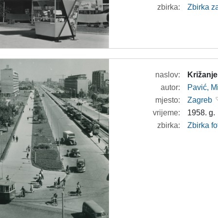
zbirka:
Zbirka z
naslov:
Križanje
autor:
Pavić, M
mjesto:
Zagreb
vrijeme:
1958. g.
zbirka:
Zbirka fo