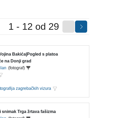
1 - 12 od 29
Vojina Bakića|Pogled s platoa
če na Donji grad
ilan
(fotograf)
tografija zagrebačkih vizura
i snimak Trga žrtava fašizma