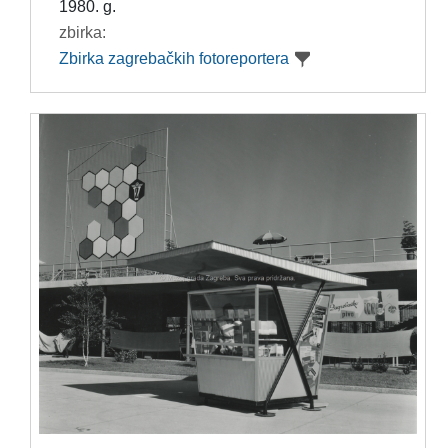
1980. g.
zbirka:
Zbirka zagrebačkih fotoreportera