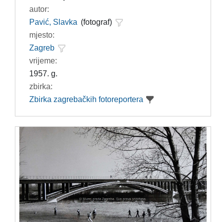
autor:
Pavić, Slavka
(fotograf)
mjesto:
Zagreb
vrijeme:
1957. g.
zbirka:
Zbirka zagrebačkih fotoreportera