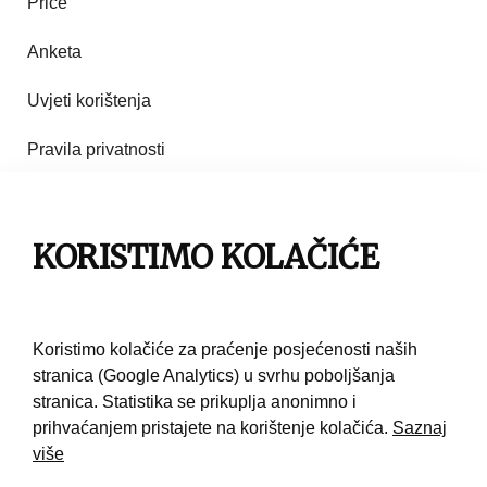
Priče
Anketa
Uvjeti korištenja
Pravila privatnosti
Impresum
KORISTIMO KOLAČIĆE
Pravila korištenja
Kontakt
Koristimo kolačiće za praćenje posjećenosti naših
stranica (Google Analytics) u svrhu poboljšanja
stranica. Statistika se prikuplja anonimno i
prihvaćanjem pristajete na korištenje kolačića.
Saznaj
više