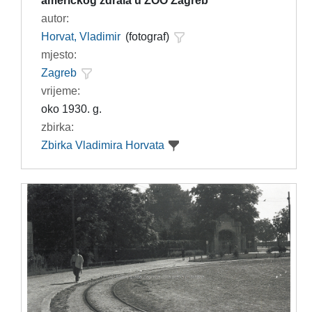
američkog ždrala u ZOO Zagreb
autor:
Horvat, Vladimir
(fotograf)
mjesto:
Zagreb
vrijeme:
oko 1930. g.
zbirka:
Zbirka Vladimira Horvata