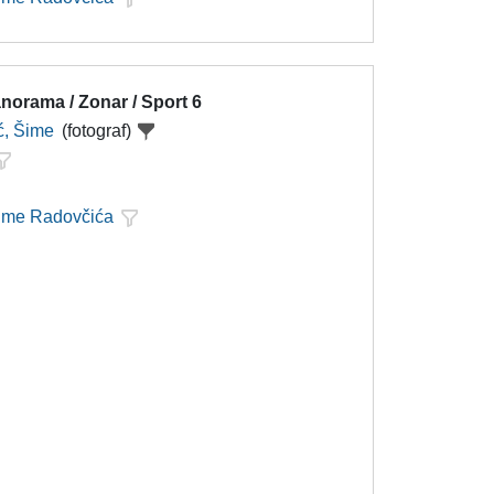
norama / Zonar / Sport 6
ć, Šime
(fotograf)
Šime Radovčića