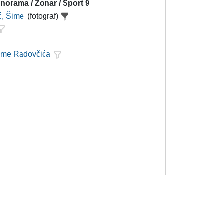
norama / Zonar / Sport 9
ć, Šime
(fotograf)
Šime Radovčića