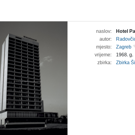
naslov:
Hotel Pa
autor:
Radovči
mjesto:
Zagreb
vrijeme:
1968. g.
zbirka:
Zbirka 