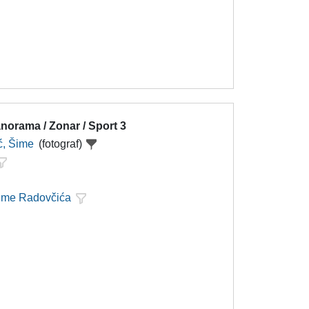
norama / Zonar / Sport 3
ć, Šime
(fotograf)
Šime Radovčića