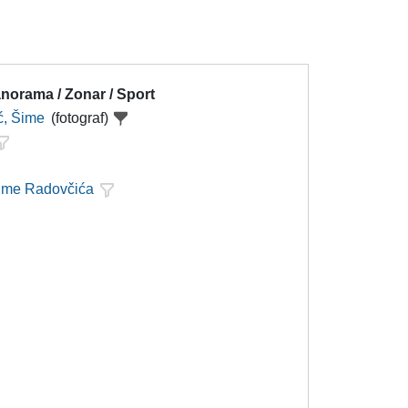
norama / Zonar / Sport
ć, Šime
(fotograf)
Šime Radovčića