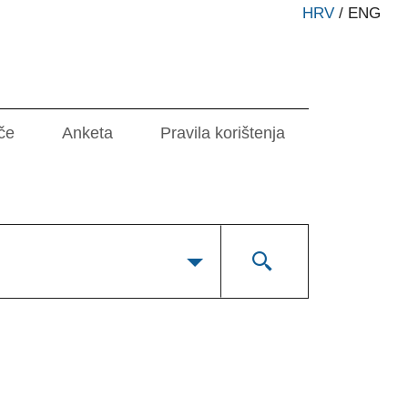
HRV
/
ENG
če
Anketa
Pravila korištenja