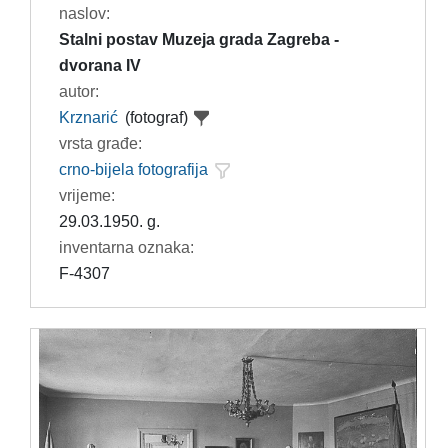
naslov:
Stalni postav Muzeja grada Zagreba -
dvorana IV
autor:
Krznarić
(fotograf)
vrsta građe:
crno-bijela fotografija
vrijeme:
29.03.1950. g.
inventarna oznaka:
F-4307