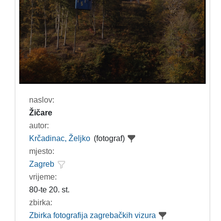
naslov:
Žičare
autor:
Krčadinac, Željko
(fotograf)
mjesto:
Zagreb
vrijeme:
80-te 20. st.
zbirka:
Zbirka fotografija zagrebačkih vizura