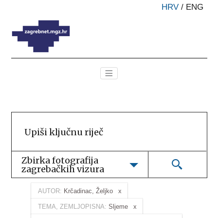
HRV
/
ENG
Zbirka fotografija 
zagrebačkih vizura
AUTOR:
Krčadinac, Željko
TEMA, ZEMLJOPISNA:
Sljeme