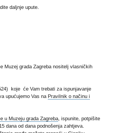
ite daljnje upute.
je Muzej grada Zagreba nositelj vlasničkih
-4524) koje će Vam trebati za ispunjavanje
jeva upućujemo Vas na
Pravilnik o načinu i
ije u Muzeju grada Zagreba
, ispunite, potpišite
 15 dana od dana podnošenja zahtjeva.