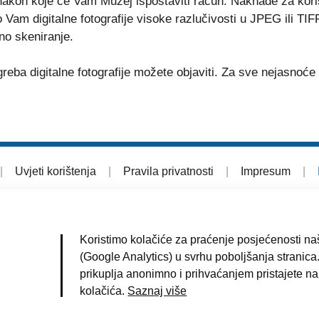
 nakon koje će Vam Muzej ispostaviti račun. Naknade za kor
Vam digitalne fotografije visoke razlučivosti u JPEG ili TIFF
no skeniranje.
a digitalne fotografije možete objaviti. Za sve nejasnoće i
|
Uvjeti korištenja
|
Pravila privatnosti
|
Impresum
|
Koristimo kolačiće za praćenje posjećenosti naš
(Google Analytics) u svrhu poboljšanja stranica.
prikuplja anonimno i prihvaćanjem pristajete na
kolačića.
Saznaj više