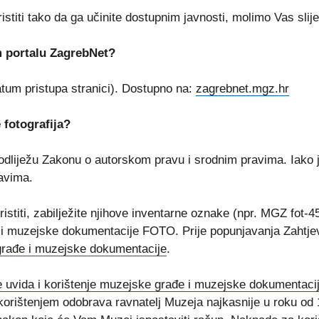
titi tako da ga učinite dostupnim javnosti, molimo Vas slijed
m portalu ZagrebNet?
tum pristupa stranici). Dostupno na:
zagrebnet.mgz.hr
 fotografija?
podliježu Zakonu o autorskom pravu i srodnim pravima. Iako 
ravima.
oristiti, zabilježite njihove inventarne oznake (npr. MGZ fot
đe i muzejske dokumentacije FOTO. Prije popunjavanja Zaht
 građe i muzejske dokumentacije
.
e uvida i korištenje muzejske građe i muzejske dokumentac
 korištenjem odobrava ravnatelj Muzeja najkasnije u roku od