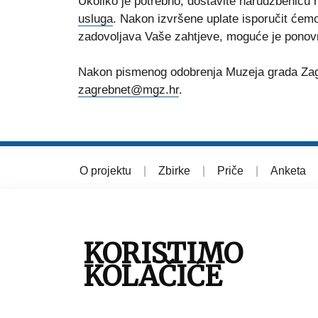
Ukoliko je potrebno, dostavite narudžbenicu
usluga
. Nakon izvršene uplate isporučit ćemo 
zadovoljava Vaše zahtjeve, moguće je ponov
Nakon pismenog odobrenja Muzeja grada Zagreb
zagrebnet@mgz.hr
.
O projektu
|
Zbirke
|
Priče
|
Anketa
© 2026 Muzej grada Zagreba
KORISTIMO
KOLAČIĆE